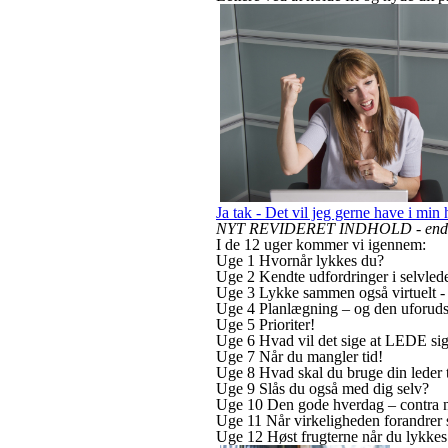
Ja tak - Det vil jeg gerne have i 
NYT REVIDERET INDHOLD - endnu sk
I de 12 uger kommer vi igennem:
Uge 1 Hvornår lykkes du?
Uge 2 Kendte udfordringer i selvled
Uge 3 Lykke sammen også virtuelt - F
Uge 4 Planlægning – og den uforudsi
Uge 5 Prioriter!
Uge 6 Hvad vil det sige at LEDE sig
Uge 7 Når du mangler tid!
Uge 8 Hvad skal du bruge din leder 
Uge 9 Slås du også med dig selv?
Uge 10 Den gode hverdag – contra n
Uge 11 Når virkeligheden forandrer s
Uge 12 Høst frugterne når du lykkes