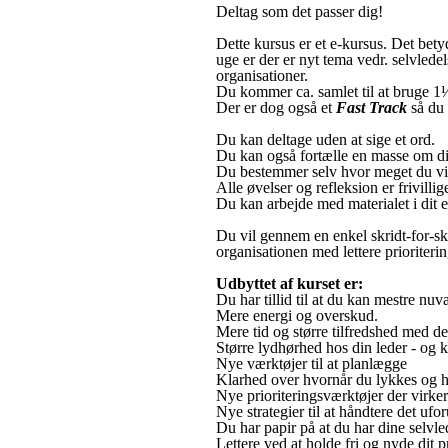
Deltag som det passer dig!
Dette kursus er et e-kursus. Det betyd
uge er der er nyt tema vedr. selvledel
organisationer.
Du kommer ca. samlet til at bruge 1½t
Der er dog også et
Fast Track
så du
Du kan deltage uden at sige et ord.
Du kan også fortælle en masse om di
Du bestemmer selv hvor meget du vil 
Alle øvelser og refleksion er frivillige
Du kan arbejde med materialet i dit 
Du vil gennem en enkel skridt-for-skr
organisationen med lettere prioriteri
Udbyttet af kurset er:
Du har tillid til at du kan mestre nuv
Mere energi og overskud.
Mere tid og større tilfredshed med de
Større lydhørhed hos din leder - og 
Nye værktøjer til at planlægge
Klarhed over hvornår du lykkes og h
Nye prioriteringsværktøjer der virker
Nye strategier til at håndtere det ufo
Du har papir på at du har dine selvl
Lettere ved at holde fri og nyde dit pr