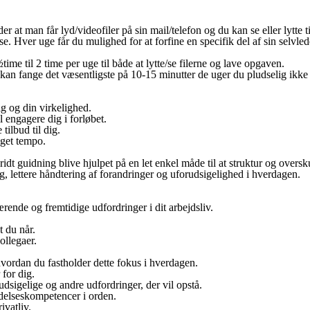
er at man får lyd/videofiler på sin mail/telefon og du kan se eller lytte t
se. Hver uge får du mulighed for at forfine en specifik del af sin selvled
ime til 2 time per uge til både at lytte/se filerne og lave opgaven.
 kan fange det væsentligste på 10-15 minutter de uger du pludselig ikke
g og din virkelighed.
engagere dig i forløbet.
 tilbud til dig.
eget tempo.
idt guidning blive hjulpet på en let enkel måde til at struktur og oversku
ng, lettere håndtering af forandringer og uforudsigelighed i hverdagen.
ærende og fremtidige udfordringer i dit arbejdsliv.
t du når.
kollegaer.
vordan du fastholder dette fokus i hverdagen.
 for dig.
rudsigelige og andre udfordringer, der vil opstå.
edelseskompetencer i orden.
ivatliv.