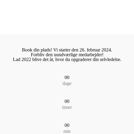
vt, kompetent & visionært
Book din plads! Vi starter den 26. februar 2024.
Forbliv den uundværlige medarbejder!
Lad 2022 blive det år, hvor du opgraderer din selvledelse.
00
dage
00
timer
00
min