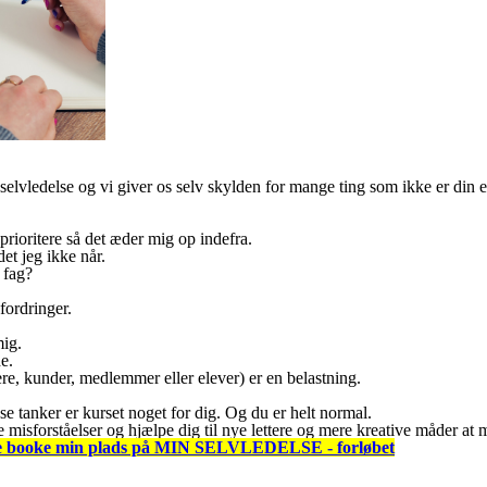
elvledelse og vi giver os selv skylden for mange ting som ikke er din
 prioritere så det æder mig op indefra.
et jeg ikke når.
 fag?
fordringer.
mig.
e.
re, kunder, medlemmer eller elever) er en belastning.
se tanker er kurset noget for dig. Og du er helt normal.
 misforståelser og hjælpe dig til nye lettere og mere kreative måder at 
gerne booke min plads på MIN SELVLEDELSE - forløbet