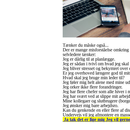
Tænker du måske også...
Der er mange misforståelse omkring s
selvledere tænker:
Jeg er dårlig til at planlægge.
Jeg er sådan i tvivl om hvad jeg skal
Jeg bliver stresset og bekymret over d
Er jeg overhoved længere god til mit
Hvad skal jeg bruge min leder til?
Jeg føler mig helt alene med mine ud
Jeg orker ikke flere forandringer.
Jeg har flere chefer som alle hiver i 
Jeg har svært ved at slippe mit arbejd
Mine kollegaer og slutbrugere (borge
Jeg ønsker mig bare arbejdsro.
Kan du genkende en eller flere af dis
Undervejs vil jeg afmontere en masse
Ja tak det er lige mig Jeg vil 