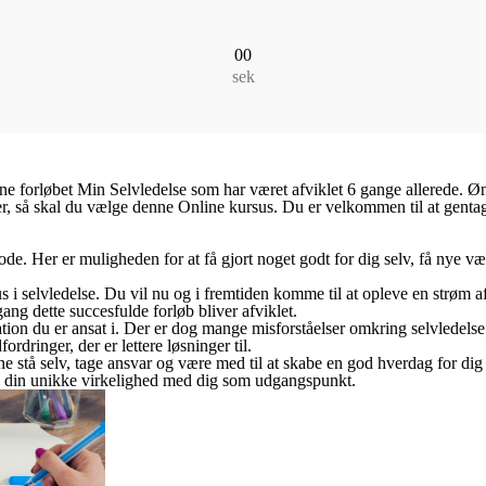
00
sek
ine forløbet Min Selvledelse som har været afviklet 6 gange allerede. Øns
r, så skal du vælge denne Online kursus. Du er velkommen til at gentag
de. Her er muligheden for at få gjort noget godt for dig selv, få nye vær
i selvledelse. Du vil nu og i fremtiden komme til at opleve en strøm af 
ng dette succesfulde forløb bliver afviklet.
sation du er ansat i. Der er dog mange misforståelser omkring selvledels
dringer, der er lettere løsninger til.
e stå selv, tage ansvar og være med til at skabe en god hverdag for dig s
ra din unikke virkelighed med dig som udgangspunkt.