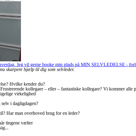
min hverdag. Jeg vil gerne booke min plads på MIN SELVLEDELSE - forl
arpere hjælp til dig som selvleder.
else? Hvilke kender du?
rustrerende kollegaer – eller – fantastiske kollegaer? Vi kommer alle på
gelige virkelighed
 selv i dagligdagen?
til? Har man overhoved brug for en leder?
år tingene vælter
ig...