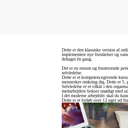
Dette er den klassiske version af onl
implementere nye forståelser og vane
deltaget én gang.
Det er en ensom og frustrerende perio
selvledelse.
Dette er et kompetencegivende kursus 
mennesker omkring dig. Dette er 5. ga
Selvledelse er et vilkår i den organi
medarbejdere bokser unødigt med udfor
I det moderne arbejdsliv skal du kunn
Dette er et forløb over 12 uger ud f