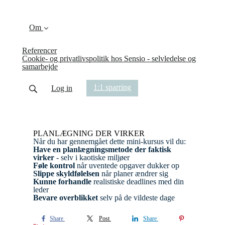
Om
Referencer
Cookie- og privatlivspolitik hos Sensio - selvledelse og
samarbejde
1:1 sparring
Log in
PLANLÆGNING DER VIRKER
Når du har gennemgået dette mini-kursus vil du:
Have en planlægningsmetode der faktisk
virker
- selv i kaotiske miljøer
Føle kontrol
når uventede opgaver dukker op
Slippe skyldfølelsen
når planer ændrer sig
Kunne forhandle
realistiske deadlines med din
leder
Bevare overblikket
selv på de vildeste dage
Share
Post
Share