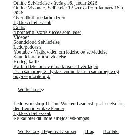
Online Selvledelse - fredag 16. januar 2026
Online Visionary Selfleader 12 weeks from January 16th
2026
Overblik til medarbejderen
Lykkes i fællesskab
Gratis
4 pointer til større succes som leder
Videoer
Soundcloud Selvledelse
Lederpodcasts
Youtube - Vigtig viden om ledelse og selvledelse
Soundcloud om selvledelse
Kollegakaffe
Kafferefleksion - vær på kursus i hverdagen
Teamsamarbejde - lykkes endnu bedre i samarbejde og
opgaveprioritering.
Workshops
Lederworkshop 11. juni Wicked Leadership - Ledelse for
den fremtid vi ikke kender
Lykkes i fællesskab
Re-kalibrer dit indre arbejdslivskompas
Workshops, Bøger & E-kurser
Blog
Kontakt