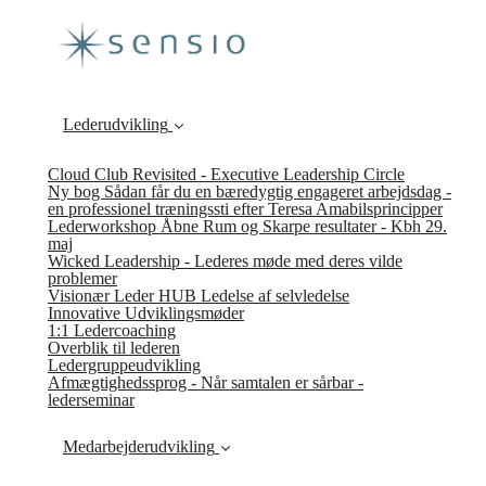
Lederudvikling
Cloud Club Revisited - Executive Leadership Circle
Ny bog Sådan får du en bæredygtig engageret arbejdsdag -
en professionel træningssti efter Teresa Amabilsprincipper
Lederworkshop Åbne Rum og Skarpe resultater - Kbh 29.
maj
Wicked Leadership - Lederes møde med deres vilde
problemer
Visionær Leder HUB Ledelse af selvledelse
Innovative Udviklingsmøder
1:1 Ledercoaching
Overblik til lederen
Ledergruppeudvikling
Afmægtighedssprog - Når samtalen er sårbar -
lederseminar
Medarbejderudvikling