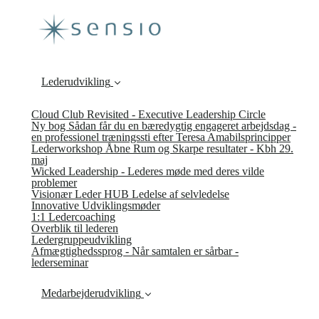
Lederudvikling
Cloud Club Revisited - Executive Leadership Circle
Ny bog Sådan får du en bæredygtig engageret arbejdsdag -
en professionel træningssti efter Teresa Amabilsprincipper
Lederworkshop Åbne Rum og Skarpe resultater - Kbh 29.
maj
Wicked Leadership - Lederes møde med deres vilde
problemer
Visionær Leder HUB Ledelse af selvledelse
Innovative Udviklingsmøder
1:1 Ledercoaching
Overblik til lederen
Ledergruppeudvikling
Afmægtighedssprog - Når samtalen er sårbar -
lederseminar
Medarbejderudvikling