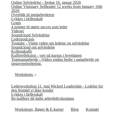
Online Selvledelse - fredag 16. januar 2026
Online Visionary Selfleader 12 weeks from January 16th
2026
Overblik til medarbejderen
Lykkes i fællesskab
Gratis
4 pointer til større succes som leder
Videoer
Soundcloud Selvledelse
Lederpodcasts
Youtube - Vigtig viden om ledelse og selvledelse
Soundcloud om selvledelse
Kollegakaffe
Kafferefleksion - vær på kursus i hverdagen
Teamsamarbejde - lykkes endnu bedre i samarbejde og
opgaveprioritering.
Workshops
Lederworkshop 11. juni Wicked Leadership - Ledelse for
den fremtid vi ikke kender
Lykkes i fællesskab
Re-kalibrer dit indre arbejdslivskompas
Workshops, Bøger & E-kurser
Blog
Kontakt