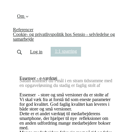
Om
Referencer
Cookie- og privatlivspolitik hos Sensio - selvledelse og
samarbejde
1:1 sparring
Log in
Essenser - e-værktøj
Sådan kommer du i mål i en stram tidsramme med
en opgaveløsning du stadig er faglig stolt af
Essenser - store og små versioner du er stolte af
Vi skal væk fra at forstå tid som eneste parameter
for god kvalitet. God faglig kvalitet kan leveres i
både store og små versioner.
Dette er et andet værktøj til medarbejderens
smartphone, der hjælper til nye refleksioner om
en anden udfordring mange medarbejdere bokser
med.